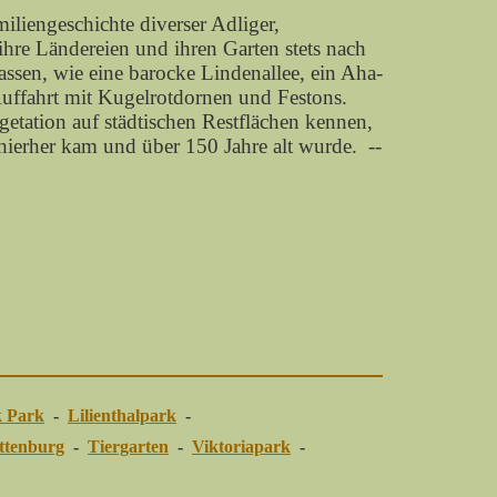
miliengeschichte diverser Adliger,
 ihre Ländereien und ihren Garten stets nach
assen, wie eine barocke Lindenallee, ein Aha-
Auffahrt mit Kugelrotdornen und Festons.
getation auf städtischen Restflächen kennen,
hierher kam und über 150 Jahre alt wurde. --
k Park
-
Lilienthalpark
-
ttenburg
-
Tiergarten
-
Viktoriapark
-