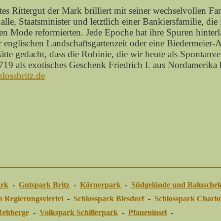
tes Rittergut der Mark brilliert mit seiner wechselvollen Fa
lle, Staatsminister und letztlich einer Bankiersfamilie, die
len Mode reformierten. Jede Epoche hat ihre Spuren hinterl
 englischen Landschaftsgartenzeit oder eine Biedermeier-
tte gedacht, dass die Robinie, die wir heute als Spontanve
719 als exotisches Geschenk Friedrich I. aus Nordamerika 
lossbritz.de
ark
-
Gutspark Britz
-
Körnerpark
-
Südgelände und Balusche
 Regierungsviertel
-
Schlosspark Biesdorf
-
Schlosspark Charlo
Rehberge
-
Volkspark Schillerpark
-
Pfaueninsel
-