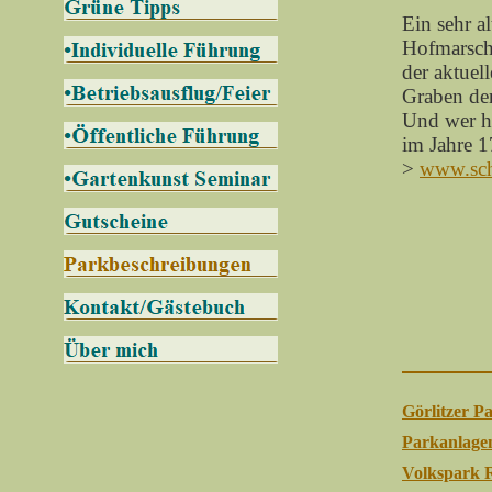
Ein sehr al
Hofmarscha
der aktuel
Graben der
Und wer hä
im Jahre 1
>
www.sch
Görlitzer P
Parkanlagen
Volkspark 